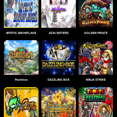
MYSTIC SNOWFLAKE
AZAI SISTERS
GOLDEN PIRATE
Pachinca
DAZZLING BOX
NINJA STRIKE