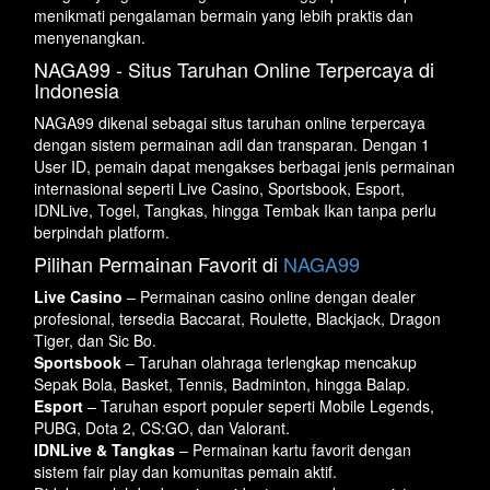
menikmati pengalaman bermain yang lebih praktis dan
menyenangkan.
NAGA99 - Situs Taruhan Online Terpercaya di
Indonesia
NAGA99 dikenal sebagai situs taruhan online terpercaya
dengan sistem permainan adil dan transparan. Dengan 1
User ID, pemain dapat mengakses berbagai jenis permainan
internasional seperti Live Casino, Sportsbook, Esport,
IDNLive, Togel, Tangkas, hingga Tembak Ikan tanpa perlu
berpindah platform.
Pilihan Permainan Favorit di
NAGA99
Live Casino
– Permainan casino online dengan dealer
profesional, tersedia Baccarat, Roulette, Blackjack, Dragon
Tiger, dan Sic Bo.
Sportsbook
– Taruhan olahraga terlengkap mencakup
Sepak Bola, Basket, Tennis, Badminton, hingga Balap.
Esport
– Taruhan esport populer seperti Mobile Legends,
PUBG, Dota 2, CS:GO, dan Valorant.
IDNLive & Tangkas
– Permainan kartu favorit dengan
sistem fair play dan komunitas pemain aktif.