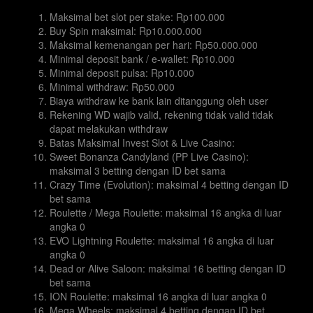
Maksimal bet slot per stake: Rp100.000
Buy Spin maksimal: Rp10.000.000
Maksimal kemenangan per hari: Rp50.000.000
Minimal deposit bank / e-wallet: Rp10.000
Minimal deposit pulsa: Rp10.000
Minimal withdraw: Rp50.000
Biaya withdraw ke bank lain ditanggung oleh user
Rekening WD wajib valid, rekening tidak valid tidak
dapat melakukan withdraw
Batas Maksimal Invest Slot & Live Casino:
Sweet Bonanza Candyland (PP Live Casino):
maksimal 3 betting dengan ID bet sama
Crazy Time (Evolution): maksimal 4 betting dengan ID
bet sama
Roulette / Mega Roulette: maksimal 16 angka di luar
angka 0
EVO Lightning Roulette: maksimal 16 angka di luar
angka 0
Dead or Alive Saloon: maksimal 16 betting dengan ID
bet sama
ION Roulette: maksimal 16 angka di luar angka 0
Mega Wheels: maksimal 4 betting dengan ID bet