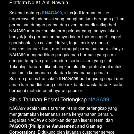
Platform No #1 Anti Nawala
Selamat datang di
NAGA99
, situs judi taruhan online
terpercaya di Indonesia yang menghadirkan beragam pilihan
permainan dengan promo dan event menarik setiap hari.
NAGA99 merupakan platform pelopor yang menyediakan
banyak jenis permainan hanya dalam 1 akun seperti esport,
sportsbook, live casino, idnlive, togel, mickey mouse,
tangkas, tembak ikan, dan berbagai permainan seru lainnya.
NAGA99 menghadirkan pengalaman bermain yang seru
dengan tampilan grafis modern serta sistem yang stabil.
Teknologi terbaru dikembangkan oleh tim profesional untuk
menjamin keamanan data dan kenyamanan pemain.
Seluruh proses transaksi di NAGA99 berlangsung cepat dan
aman karena didukung oleh bank-bank swasta terbaik serta
berbagai metode pembayaran populer.
Situs Taruhan Resmi Terlengkap
NAGA99
NAGA99 adalah situs taruhan resmi dan terlengkap yang
mengutamakan keamanan serta kenyamanan pemain.
Legalitas NAGA99 dibuktikan dengan lisensi resmi dari
PAGCOR (Philippine Amusement and Gaming
Corporation)
. Didukung oleh layanan customer service