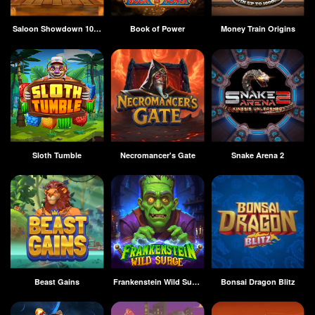
Saloon Showdown 10000x
Book of Power
Money Train Origins
Sloth Tumble
Necromancer's Gate
Snake Arena 2
Beast Gains
Frankenstein Wild Surge​
Bonsai Dragon Blitz