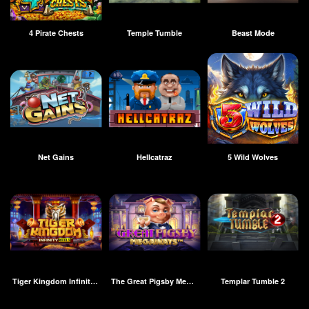
4 Pirate Chests
Temple Tumble
Beast Mode
Net Gains
Hellcatraz
5 Wild Wolves
Tiger Kingdom Infinity Reels
The Great Pigsby Megaways
Templar Tumble 2