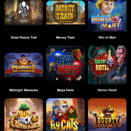
Dead Riders Trail
Money Train
Win-O-Mart
Midnight Marauder
Mega Heist
Horror Hotel