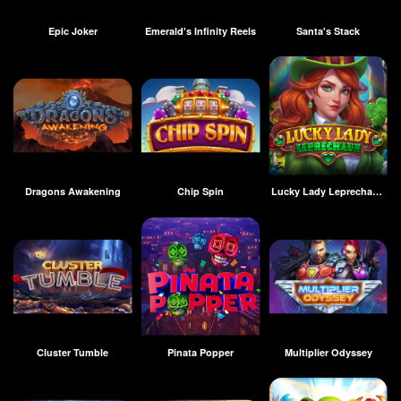
Epic Joker
Emerald's Infinity Reels
Santa's Stack
Dragons Awakening
Chip Spin
Lucky Lady Leprechaun
Cluster Tumble
Pinata Popper
Multiplier Odyssey