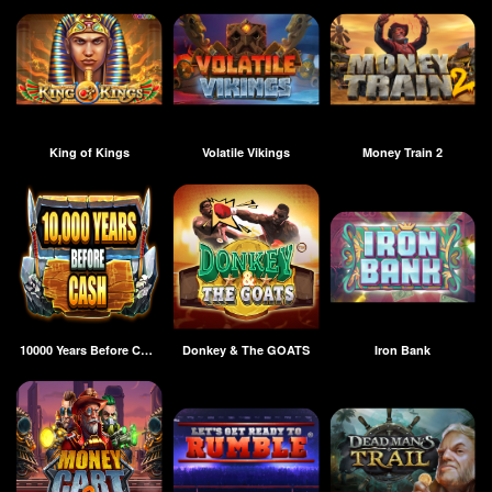
King of Kings
Volatile Vikings
Money Train 2
10000 Years Before Cash
Donkey & The GOATS
Iron Bank