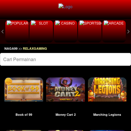
NAGA99
>>
RELAXGAMING
Bel
Masuk
Book of 99
Money Cart 2
Marching Legions