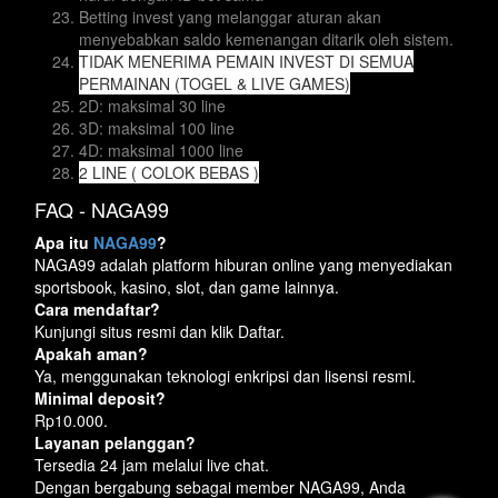
Betting invest yang melanggar aturan akan
menyebabkan saldo kemenangan ditarik oleh sistem.
TIDAK MENERIMA PEMAIN INVEST DI SEMUA
PERMAINAN (TOGEL & LIVE GAMES)
2D: maksimal 30 line
3D: maksimal 100 line
4D: maksimal 1000 line
2 LINE ( COLOK BEBAS )
FAQ - NAGA99
Apa itu
NAGA99
?
NAGA99 adalah platform hiburan online yang menyediakan
sportsbook, kasino, slot, dan game lainnya.
Cara mendaftar?
Kunjungi situs resmi dan klik Daftar.
Apakah aman?
Ya, menggunakan teknologi enkripsi dan lisensi resmi.
Minimal deposit?
Rp10.000.
Layanan pelanggan?
Tersedia 24 jam melalui live chat.
Dengan bergabung sebagai member NAGA99, Anda