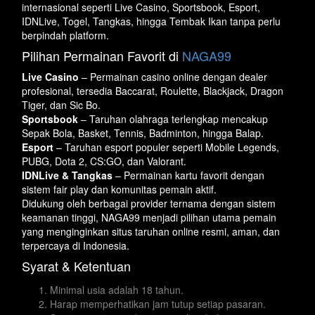
internasional seperti Live Casino, Sportsbook, Esport,
IDNLive, Togel, Tangkas, hingga Tembak Ikan tanpa perlu
berpindah platform.
Pilihan Permainan Favorit di
NAGA99
Live Casino
– Permainan casino online dengan dealer
profesional, tersedia Baccarat, Roulette, Blackjack, Dragon
Tiger, dan Sic Bo.
Sportsbook
– Taruhan olahraga terlengkap mencakup
Sepak Bola, Basket, Tennis, Badminton, hingga Balap.
Esport
– Taruhan esport populer seperti Mobile Legends,
PUBG, Dota 2, CS:GO, dan Valorant.
IDNLive & Tangkas
– Permainan kartu favorit dengan
sistem fair play dan komunitas pemain aktif.
Didukung oleh berbagai provider ternama dengan sistem
keamanan tinggi, NAGA99 menjadi pilihan utama pemain
yang menginginkan situs taruhan online resmi, aman, dan
terpercaya di Indonesia.
Syarat & Ketentuan
Minimal usia adalah 18 tahun.
Harap memperhatikan jam tutup setiap pasaran.