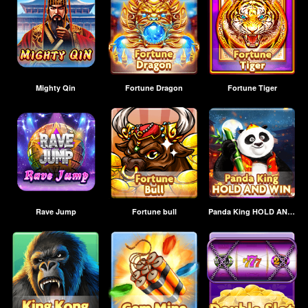
Mighty Qin
Fortune Dragon
Fortune Tiger
Rave Jump
Fortune bull
Panda King HOLD AND WIN