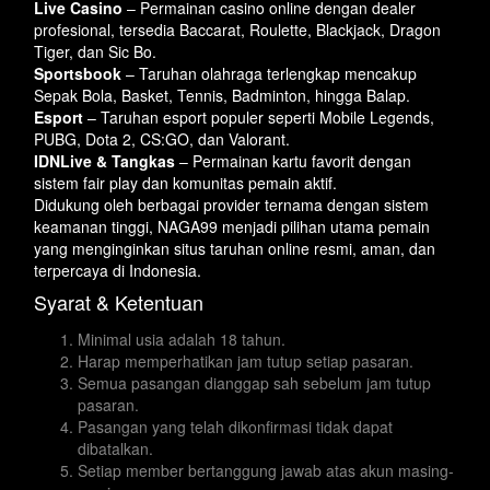
Live Casino
– Permainan casino online dengan dealer
profesional, tersedia Baccarat, Roulette, Blackjack, Dragon
Tiger, dan Sic Bo.
Sportsbook
– Taruhan olahraga terlengkap mencakup
Sepak Bola, Basket, Tennis, Badminton, hingga Balap.
Esport
– Taruhan esport populer seperti Mobile Legends,
PUBG, Dota 2, CS:GO, dan Valorant.
IDNLive & Tangkas
– Permainan kartu favorit dengan
sistem fair play dan komunitas pemain aktif.
Didukung oleh berbagai provider ternama dengan sistem
keamanan tinggi, NAGA99 menjadi pilihan utama pemain
yang menginginkan situs taruhan online resmi, aman, dan
terpercaya di Indonesia.
Syarat & Ketentuan
Minimal usia adalah 18 tahun.
Harap memperhatikan jam tutup setiap pasaran.
Semua pasangan dianggap sah sebelum jam tutup
pasaran.
Pasangan yang telah dikonfirmasi tidak dapat
dibatalkan.
Setiap member bertanggung jawab atas akun masing-