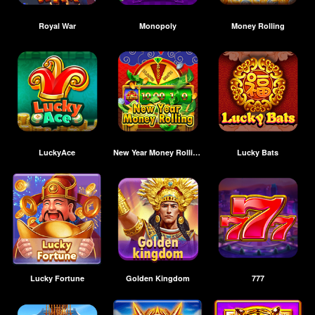
Royal War
Monopoly
Money Rolling
LuckyAce
New Year Money Rolling
Lucky Bats
Lucky Fortune
Golden Kingdom
777