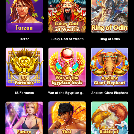
Tarzan
Lucky God of Wealth
Ring of Odin
88 Fortunes
War of the Egyptian gods
Ancient Giant Elephant