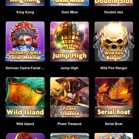
King Kong
Gem Mine
Double slot
Sichuan Opera Facial Makeup
Jump High
Wild Fire Ranger
Wild Island
Pirate Treasure
Serial Boat