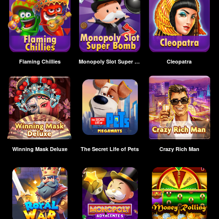
Flaming Chillies
Monopoly Slot Super Bomb
Cleopatra
Winning Mask Deluxe
The Secret Life of Pets
Crazy Rich Man